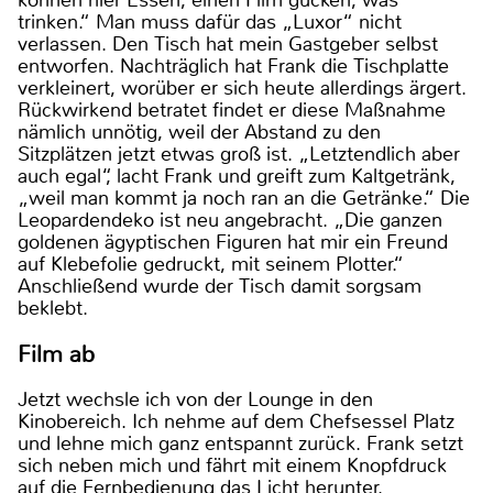
können hier Essen, einen Film gucken, was
trinken.“ Man muss dafür das „Luxor“ nicht
verlassen. Den Tisch hat mein Gastgeber selbst
entworfen. Nachträglich hat Frank die Tischplatte
verkleinert, worüber er sich heute allerdings ärgert.
Rückwirkend betratet findet er diese Maßnahme
nämlich unnötig, weil der Abstand zu den
Sitzplätzen jetzt etwas groß ist. „Letztendlich aber
auch egal“, lacht Frank und greift zum Kaltgetränk,
„weil man kommt ja noch ran an die Getränke.“ Die
Leopardendeko ist neu angebracht. „Die ganzen
goldenen ägyptischen Figuren hat mir ein Freund
auf Klebefolie gedruckt, mit seinem Plotter.“
Anschließend wurde der Tisch damit sorgsam
beklebt.
Film ab
Jetzt wechsle ich von der Lounge in den
Kinobereich. Ich nehme auf dem Chefsessel Platz
und lehne mich ganz entspannt zurück. Frank setzt
sich neben mich und fährt mit einem Knopfdruck
auf die Fernbedienung das Licht herunter.