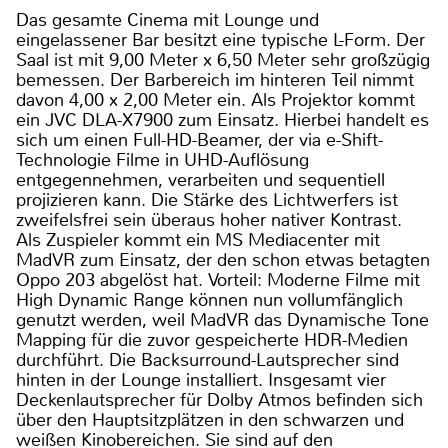
Das gesamte Cinema mit Lounge und
eingelassener Bar besitzt eine typische L-Form. Der
Saal ist mit 9,00 Meter x 6,50 Meter sehr großzügig
bemessen. Der Barbereich im hinteren Teil nimmt
davon 4,00 x 2,00 Meter ein. Als Projektor kommt
ein JVC DLA-X7900 zum Einsatz. Hierbei handelt es
sich um einen Full-HD-Beamer, der via e-Shift-
Technologie Filme in UHD-Auflösung
entgegennehmen, verarbeiten und sequentiell
projizieren kann. Die Stärke des Lichtwerfers ist
zweifelsfrei sein überaus hoher nativer Kontrast.
Als Zuspieler kommt ein MS Mediacenter mit
MadVR zum Einsatz, der den schon etwas betagten
Oppo 203 abgelöst hat. Vorteil: Moderne Filme mit
High Dynamic Range können nun vollumfänglich
genutzt werden, weil MadVR das Dynamische Tone
Mapping für die zuvor gespeicherte HDR-Medien
durchführt. Die Backsurround-Lautsprecher sind
hinten in der Lounge installiert. Insgesamt vier
Deckenlautsprecher für Dolby Atmos befinden sich
über den Hauptsitzplätzen in den schwarzen und
weißen Kinobereichen. Sie sind auf den