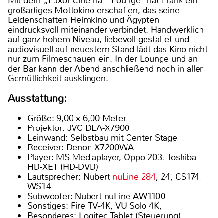
Mit dem „Luxor Cinema – Lounge“ hat Frank ein
großartiges Mottokino erschaffen, das seine
Leidenschaften Heimkino und Ägypten
eindrucksvoll miteinander verbindet. Handwerklich
auf ganz hohem Niveau, liebevoll gestaltet und
audiovisuell auf neuestem Stand lädt das Kino nicht
nur zum Filmeschauen ein. In der Lounge und an
der Bar kann der Abend anschließend noch in aller
Gemütlichkeit ausklingen.
Ausstattung:
Größe: 9,00 x 6,00 Meter
Projektor: JVC DLA-X7900
Leinwand: Selbstbau mit Center Stage
Receiver: Denon X7200WA
Player: MS Mediaplayer, Oppo 203, Toshiba
HD-XE1 (HD-DVD)
Lautsprecher: Nubert
nuLine 284
, 24, CS174,
WS14
Subwoofer: Nubert nuLine AW1100
Sonstiges: Fire TV-4K, VU Solo 4K,
Besonderes: Logitec Tablet (Steuerung),