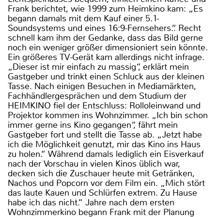
Frank berichtet, wie 1999 zum Heimkino kam: „Es
begann damals mit dem Kauf einer 5.1-
Soundsystems und eines 16:9-Fernsehers.“. Recht
schnell kam ihm der Gedanke, dass das Bild gerne
noch ein weniger größer dimensioniert sein könnte.
Ein größeres TV-Gerät kam allerdings nicht infrage.
„Dieser ist mir einfach zu massig“, erklärt mein
Gastgeber und trinkt einen Schluck aus der kleinen
Tasse. Nach einigen Besuchen in Mediamärkten,
Fachhändlergesprächen und dem Studium der
HEIMKINO fiel der Entschluss: Rolloleinwand und
Projektor kommen ins Wohnzimmer. „Ich bin schon
immer gerne ins Kino gegangen“, fährt mein
Gastgeber fort und stellt die Tasse ab. „Jetzt habe
ich die Möglichkeit genutzt, mir das Kino ins Haus
zu holen.“ Während damals lediglich ein Eisverkauf
nach der Vorschau in vielen Kinos üblich war,
decken sich die Zuschauer heute mit Getränken,
Nachos und Popcorn vor dem Film ein. „Mich stört
das laute Kauen und Schlürfen extrem. Zu Hause
habe ich das nicht.“ Jahre nach dem ersten
Wohnzimmerkino begann Frank mit der Planung