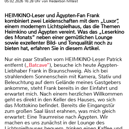
05.02.2026 16:28 Uhr von Redaktion hifitest
HEIMKINO-Leser und Ägypten-Fan Frank
kombiniert zwei Leidenschaften mit dem „Luxor“,
einem modernem Lichtspielhaus, das die Themen
Heimkino und Ägypten vereint. Was das „Leserkino
des Monats“ neben einer gemütlichen Lounge
sowie exzellenter Bild- und Tonqualität noch zu
bieten hat, erfahren Sie in diesem Artikel.
Nur ein paar Straßen vom HEIMKINO-Leser Patrick
entfernt (
„Batcave“
), besuche ich heute Ägypten-
Liebhaber Frank in Braunschweig. Als ich bei
strahlendem Sonnenschein mit Kamera, Stativ und
Beleuchtung auf dem Gelände meines Gastgebers
ankomme, steht Frank bereits in der Einfahrt und
erwartet mich. Nach einem herzlichen Willkommen
geht es direkt in den Keller des Hauses, wo sich
das Mottokino befindet. Bereits die Eingangstür
zum großen Saal lässt erahnen, was mich gleich
erwartet: Eine Traumreise nach Ägypten. Wir
machen es uns zunächst in der Lounge des
Lichtspielhauses bequem, trinken einen Kaffee und