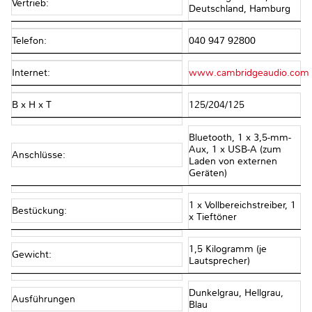
Vertrieb:
Deutschland, Hamburg
Telefon:
040 947 92800
Internet:
www.cambridgeaudio.com
B x H x T
125/204/125
Bluetooth, 1 x 3,5-mm-
Aux, 1 x USB-A (zum
Anschlüsse:
Laden von externen
Geräten)
1 x Vollbereichstreiber, 1
Bestückung:
x Tieftöner
1,5 Kilogramm (je
Gewicht:
Lautsprecher)
Dunkelgrau, Hellgrau,
Ausführungen
Blau