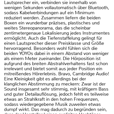
Lautsprecher ein, verbinden sie innerhalb von
wenigen Sekunden vollautomatisch über Bluetooth,
sodass Kabelverbindungen auf ein Minimum
reduziert werden. Zusammen liefern die beiden
Boxen ein wunderbar präzises, plastisches und
weites Stereopanorama, das die scheinbar
zentimetergenaue Lokalisierung jedes Instrumentes
ermöglicht. Auch die Tiefenstaffelung gelingt für
einen Lautsprecher dieser Preisklasse und Größe
hervorragend. Besonders wohl fühlen sich die
beiden YOYOs dabei in einem Abstand von weniger
als einem Meter zueinander. Die Hörposition ist
aufgrund des breiten Abstrahlverhaltens fast schon
irrelevant und bietet somit aus jeder Position ein
mitreißendes Hörerlebnis. Bravo, Cambridge Audio!
Eine Kleinigkeit gibt es allerdings bei der
klanglichen Abstimmung zu meckern: Zwar ist der
Sound insgesamt sehr stimmig, mit kräftigem Bass
und guter Detailauflösung, jedoch fehlt es teilweise
etwas an Strahlkraft in den hohen Frequenzen,
sodass wiedergegebene Musik zuweilen etwas
dumpf wirkt. Das mag dadurch zu begründen sein,