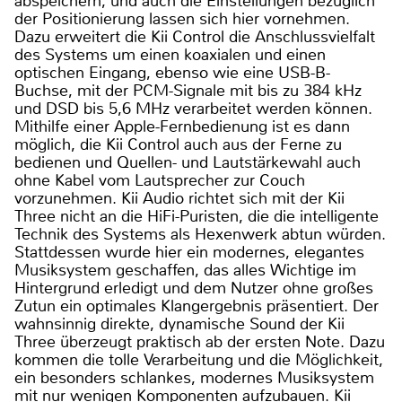
abspeichern, und auch die Einstellungen bezüglich
der Positionierung lassen sich hier vornehmen.
Dazu erweitert die Kii Control die Anschlussvielfalt
des Systems um einen koaxialen und einen
optischen Eingang, ebenso wie eine USB-B-
Buchse, mit der PCM-Signale mit bis zu 384 kHz
und DSD bis 5,6 MHz verarbeitet werden können.
Mithilfe einer Apple-Fernbedienung ist es dann
möglich, die Kii Control auch aus der Ferne zu
bedienen und Quellen- und Lautstärkewahl auch
ohne Kabel vom Lautsprecher zur Couch
vorzunehmen. Kii Audio richtet sich mit der Kii
Three nicht an die HiFi-Puristen, die die intelligente
Technik des Systems als Hexenwerk abtun würden.
Stattdessen wurde hier ein modernes, elegantes
Musiksystem geschaffen, das alles Wichtige im
Hintergrund erledigt und dem Nutzer ohne großes
Zutun ein optimales Klangergebnis präsentiert. Der
wahnsinnig direkte, dynamische Sound der Kii
Three überzeugt praktisch ab der ersten Note. Dazu
kommen die tolle Verarbeitung und die Möglichkeit,
ein besonders schlankes, modernes Musiksystem
mit nur wenigen Komponenten aufzubauen. Kii