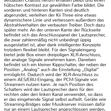
verbauten Chassis herum erhalten bleibt und einen
hübschen Kontrast zur gewählten Farbe bildet. Die
vorderen und hinteren Kanten sind deutlich
abgerundet, verleihen der Kii Three eine etwas
dynamischere Linie und verbessern außerdem das
Abstrahlverhalten der verbauten Treiber. Doch dazu
später mehr. An der unteren Kante der Rückseite
befindet sich das Anschlusspanel der Lautsprecher,
die zwar zahlenmäßig nicht unbedingt üppig
ausgestattet ist, aber dank intelligenter Konzepte
trotzdem flexibel bleibt. Für den Signaleingang
bietet jede Box einen dreipoligen XLR-Anschluss,
der analoge Signale annehmen kann. Daneben
befindet sich ein kleiner Kippschalter, der neben der
Position „Analog“ auch die Einstellung „Digital“
ermöglicht. Dadurch wird der XLR-Anschluss zu
einem AES/EBU-Eingang, der PCM-Signale von
Streamern nutzen kann. Je nach Position des
Schalters wird der Lautsprecher dann für den
rechten oder den linken Kanal verwendet, so dass
er das eingehende Signal selbst aufteilt. Geräte wie
Streaming-Bridges oder Musikserver müssen dafür
nur an einem Lautsprecher angeschlossen werden,