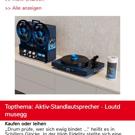
>> Alle anzeigen
Topthema: Aktiv-Standlautsprecher · Loutd
musegg
Kaufen oder leihen
„Drum prüfe, wer sich ewig bindet ...“ heißt es in
Schillers Glocke. In der High Fidelity stellte sich eine