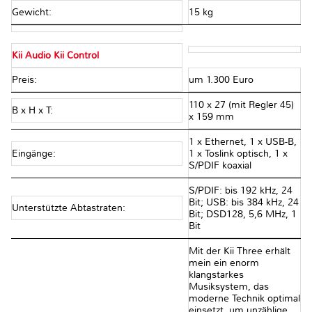
Gewicht:
15 kg
Kii Audio Kii Control
Preis:
um 1.300 Euro
110 x 27 (mit Regler 45)
B x H x T:
x 159 mm
1 x Ethernet, 1 x USB-B,
Eingänge:
1 x Toslink optisch, 1 x
S/PDIF koaxial
S/PDIF: bis 192 kHz, 24
Bit; USB: bis 384 kHz, 24
Unterstützte Abtastraten:
Bit; DSD128, 5,6 MHz, 1
Bit
Mit der Kii Three erhält
mein ein enorm
klangstarkes
Musiksystem, das
moderne Technik optimal
einsetzt, um unzählige