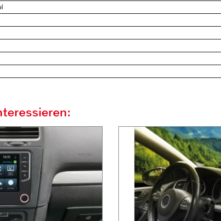
l
teressieren: