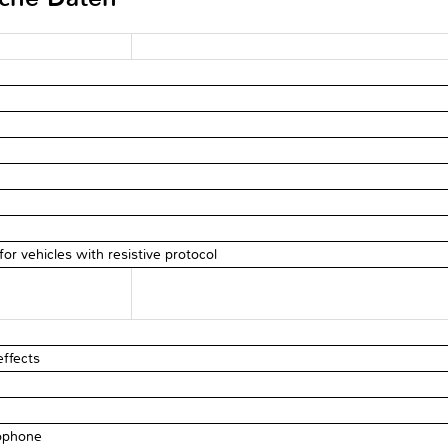
r vehicles with resistive protocol
ffects
rophone