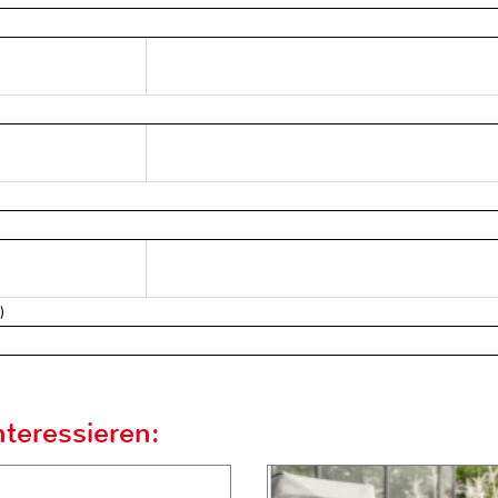
)
teressieren: