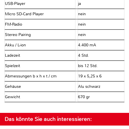
USB-Player
ja
Micro SD-Card Player
nein
FM-Radio
nein
Stereo Pairing
nein
Akku / L-ion
4.400 mA
Ladezeit
4 Std.
Spielzeit
bis 12 Std.
Abmessungen b x h x t / cm
19 x 5,25 x 6
Gehäuse
Alu schwarz
Gewicht
670 gr
Das könnte Sie auch interessieren: