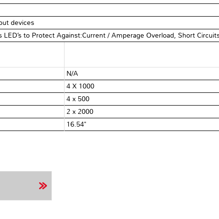
ut devices
LED’s to Protect Against:Current / Amperage Overload, Short Circuit
N/A
4 X 1000
4 x 500
2 x 2000
16.54"