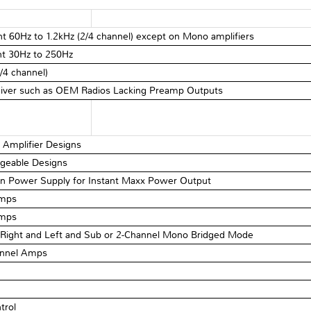
t 60Hz to 1.2kHz (2/4 channel) except on Mono amplifiers
nt 30Hz to 250Hz
/4 channel)
ceiver such as OEM Radios Lacking Preamp Outputs
 Amplifier Designs
dgeable Designs
 Power Supply for Instant Maxx Power Output
Amps
Amps
 Right and Left and Sub or 2-Channel Mono Bridged Mode
annel Amps
trol