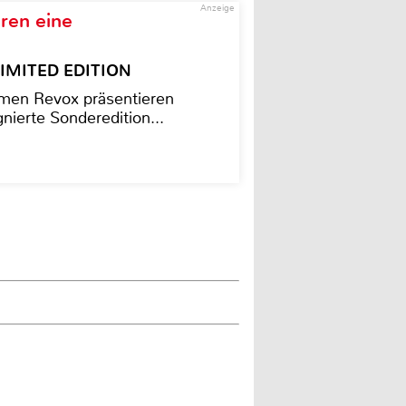
Anzeige
ren eine
– LIMITED EDITION
men Revox präsentieren
nierte Sonderedition...