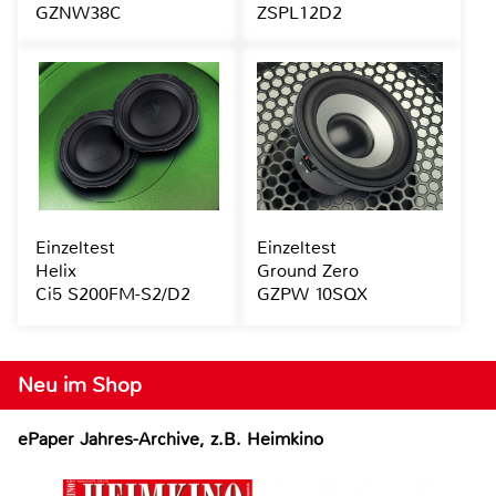
GZNW38C
ZSPL12D2
Einzeltest
Einzeltest
Helix
Ground Zero
Ci5 S200FM-S2/D2
GZPW 10SQX
Neu im Shop
ePaper Jahres-Archive, z.B. Heimkino