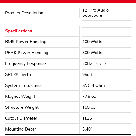
12" Pro Audio
Product Description
Subwoofer
Specifications
RMS Power Handling
400 Watts
PEAK Power Handling
800 Watts
Frequency Response
50Hz - 4 kHz
SPL @ 1w/1m
95dB
System Impedance
SVC 4-Ohm
Magnet Weight
77.5 oz
Structure Weight
155 oz
Cutout Diameter
11.25"
Mounting Depth
5.40"