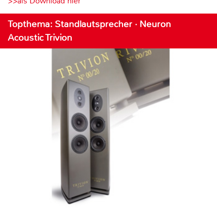
>>als Download hier
Topthema: Standlautsprecher · Neuron
Acoustic Trivion