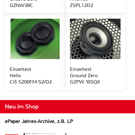
GZNW38C
ZSPL12D2
Einzeltest
Einzeltest
Helix
Ground Zero
Ci5 S200FM-S2/D2
GZPW 10SQX
Neu im Shop
ePaper Jahres-Archive, z.B. LP