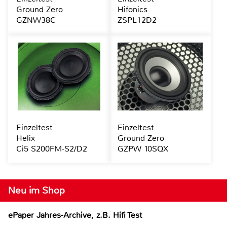
Ground Zero
Hifonics
GZNW38C
ZSPL12D2
Einzeltest
Einzeltest
Helix
Ground Zero
Ci5 S200FM-S2/D2
GZPW 10SQX
Neu im Shop
ePaper Jahres-Archive, z.B. Hifi Test