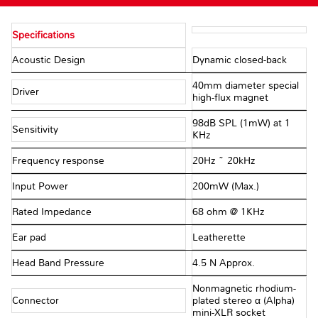
Specifications
Acoustic Design
Dynamic closed-back
40mm diameter special
Driver
high-flux magnet
98dB SPL (1mW) at 1
Sensitivity
KHz
Frequency response
20Hz ~ 20kHz
Input Power
200mW (Max.)
Rated Impedance
68 ohm @ 1KHz
Ear pad
Leatherette
Head Band Pressure
4.5 N Approx.
Nonmagnetic rhodium-
Connector
plated stereo α (Alpha)
mini-XLR socket