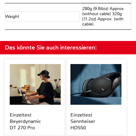
280g (9.84oz) Approx.
(without cable) 320g
Weight
(11.2oz) Approx. (with
cable)
Das könnte Sie auch interessieren:
Einzeltest
Einzeltest
Beyerdynamic
Sennheiser
DT 270 Pro
HD550