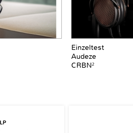
Einzeltest
Audeze
CRBN²
 LP