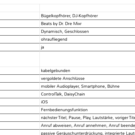
Bügelkopfhörer, DJ-Kopfhörer
Beats by Dr. Dre Mixr
Dynamisch, Geschlossen
ohraufliegend
ja
kabelgebunden
vergoldete Anschlüsse
mobiler Audioplayer, Smartphone, Bühne
ControlTalk, DaisyChain
iOS
Fernbedienungsfunktion
nächster Titel, Pause, Play, Lautstärke, voriger Tit
Anruf abweisen, Anruf annehmen, Anruf beenden
passive Geräuschunterdrückung, integrierte Lau