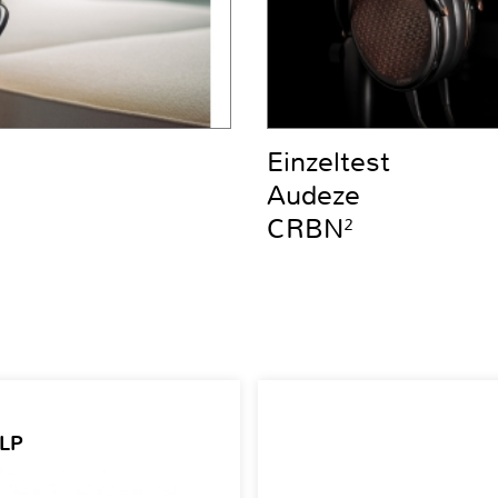
Einzeltest
Audeze
CRBN²
 LP