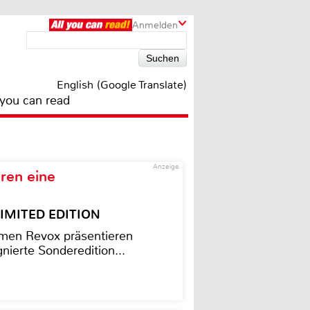
Anmelden
English (Google Translate)
 you can read
Anzeige
ren eine
– LIMITED EDITION
men Revox präsentieren
nierte Sonderedition...