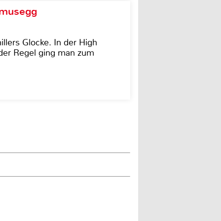
d musegg
illers Glocke. In der High
In der Regel ging man zum