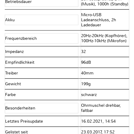
Betriebsdauer
(Musik), 1000h (Standby)
Micro-USB
Akku
Ladeanschluss, 2h
Ladedauer
20Hz-20kHz (Kopfhörer),
Frequenzbereich
100Hz-10kHz (Mikrofon)
Impedanz
32Ω
Empfindlichkeit
96dB
Treiber
40mm
Gewicht
199g
Farbe
schwarz
Ohrmuschel drehbar,
Besonderheiten
faltbar
Letztes Preisupdate
16.02.2021, 14:54
Gelistet seit
23.03.2017, 17:52