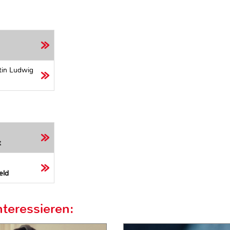
tin Ludwig
t
eld
teressieren: