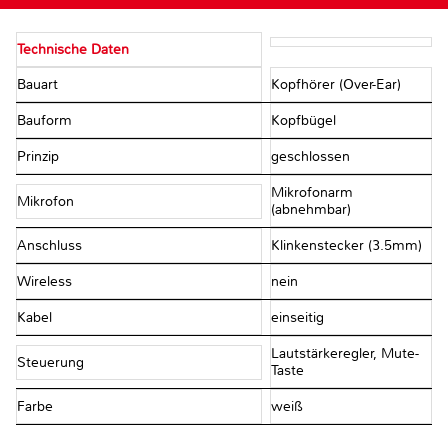
Technische Daten
Bauart
Kopfhörer (Over-Ear)
Bauform
Kopfbügel
Prinzip
geschlossen
Mikrofonarm
Mikrofon
(abnehmbar)
Anschluss
Klinkenstecker (3.5mm)
Wireless
nein
Kabel
einseitig
Lautstärkeregler, Mute-
Steuerung
Taste
Farbe
weiß