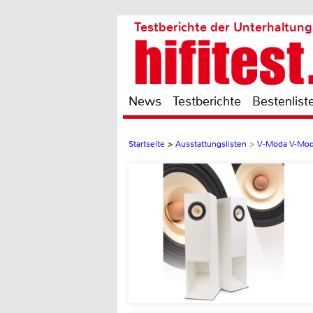
Testberichte der Unterhaltung
News
Testberichte
Bestenlist
Startseite
>
Ausstattungslisten
>
V-Moda V-Mod