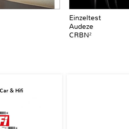
Einzeltest
Audeze
CRBN²
Car & Hifi