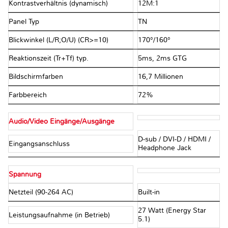
Kontrastverhältnis (dynamisch)
12M:1
Panel Typ
TN
Blickwinkel (L/R;O/U) (CR>=10)
170°/160°
Reaktionszeit (Tr+Tf) typ.
5ms, 2ms GTG
Bildschirmfarben
16,7 Millionen
Farbbereich
72%
Audio/Video Eingänge/Ausgänge
D-sub / DVI-D / HDMI /
Eingangsanschluss
Headphone Jack
Spannung
Netzteil (90-264 AC)
Built-in
27 Watt (Energy Star
Leistungsaufnahme (in Betrieb)
5.1)