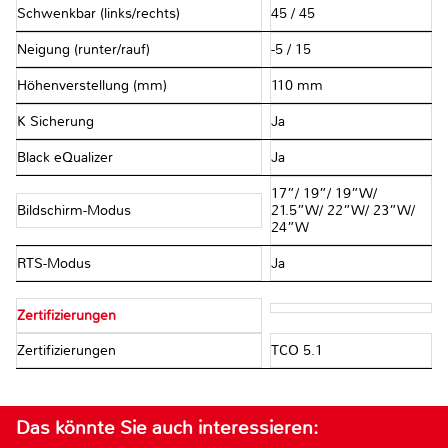
Schwenkbar (links/rechts)
45 / 45
Neigung (runter/rauf)
-5 / 15
Höhenverstellung (mm)
110 mm
K Sicherung
Ja
Black eQualizer
Ja
17”/ 19”/ 19”W/
Bildschirm-Modus
21.5”W/ 22”W/ 23”W/
24”W
RTS-Modus
Ja
Zertifizierungen
Zertifizierungen
TCO 5.1
Das könnte Sie auch interessieren: