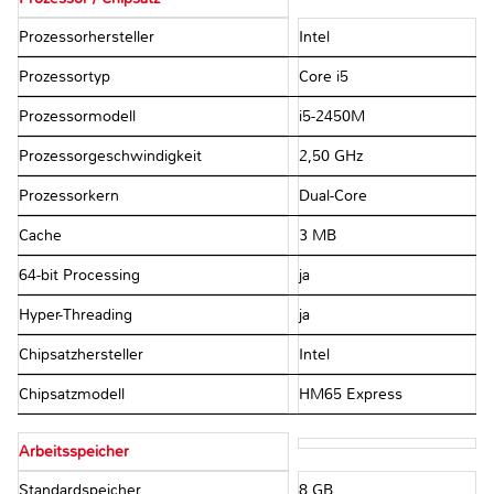
Prozessorhersteller
Intel
Prozessortyp
Core i5
Prozessormodell
i5-2450M
Prozessorgeschwindigkeit
2,50 GHz
Prozessorkern
Dual-Core
Cache
3 MB
64-bit Processing
ja
Hyper-Threading
ja
Chipsatzhersteller
Intel
Chipsatzmodell
HM65 Express
Arbeitsspeicher
Standardspeicher
8 GB