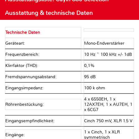
Ausstattung & technische Daten
Technische Daten
Geräteart:
Mono-Endverstärker
Frequenzbereich:
10 Hz ~ 100 kHz +/- 1dB
Klirrfaktor (THD):
0,1%
Fremdspannungsabstand:
95 dB
Eingangsimpedanz:
100 k ohm
4 x 6550EH, 1 x
Röhrenbestückung:
12AX7EH, 1 x AU7EH, 1
x 6CG7
Eingangsempfindlichkeit:
Cinch 750 mV, XLR 1.5 V
1 x Cinch, 1 x XLR
Eingänge:
symmetrisch