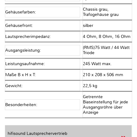
Chassis grau,
Gehäusefarben:
Trafogehäuse grau
Gehäusefront:
silber
Lautsprecherimpedanz:
4 Ohm, 8 Ohm, 16 Ohm
(RMS)75 Watt / 44 Watt
Ausgangsleistung:
Triode
Leistungsaufnahme:
245 Watt max.
Maße B x H x T:
210 x 208 x 506 mm
Gewicht:
22,5 kg
Getrennte
Biaseinstellung für jede
Besonderheiten:
Ausgangsröhre über
Anzeige
hifisound Lautsprechervertrieb