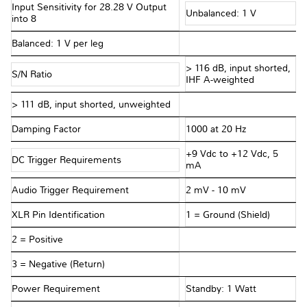
Input Sensitivity for 28.28 V Output
Unbalanced: 1 V
into 8 Ω
Balanced: 1 V per leg
> 116 dB, input shorted,
S/N Ratio
IHF A-weighted
> 111 dB, input shorted, unweighted
Damping Factor
1000 at 20 Hz
+9 Vdc to +12 Vdc, 5
DC Trigger Requirements
mA
Audio Trigger Requirement
2 mV - 10 mV
XLR Pin Identification
1 = Ground (Shield)
2 = Positive
3 = Negative (Return)
Power Requirement
Standby: 1 Watt