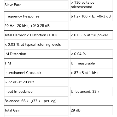
> 130 volts per
Slew Rate
microsecond
Frequency Response
5 Hz - 100 kHz, +0/-3 dB
20 Hz - 20 kHz, +0/-0.25 dB
Total Harmonic Distortion (THD)
< 0.05 % at full power
< 0.03 % at typical listening levels
IM Distortion
< 0.04 %
TIM
Unmeasurable
Interchannel Crosstalk
> 87 dB at 1 kHz
> 72 dB at 20 kHz
Input Impedance
Unbalanced: 33 kΩ
Balanced: 66 kΩ,(33 kΩ per leg)
Total Gain
29 dB