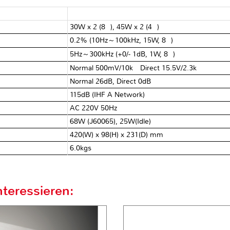
30W x 2 (8Ω), 45W x 2 (4Ω)
0.2% (10Hz～100kHz, 15W, 8Ω)
5Hz～300kHz (+0/- 1dB, 1W, 8Ω)
Normal 500mV/10kΩ Direct 15.5V/2.3kΩ
Normal 26dB, Direct 0dB
115dB (IHF A Network)
AC 220V 50Hz
68W (J60065), 25W(Idle)
420(W) x 98(H) x 231(D) mm
6.0kgs
teressieren: