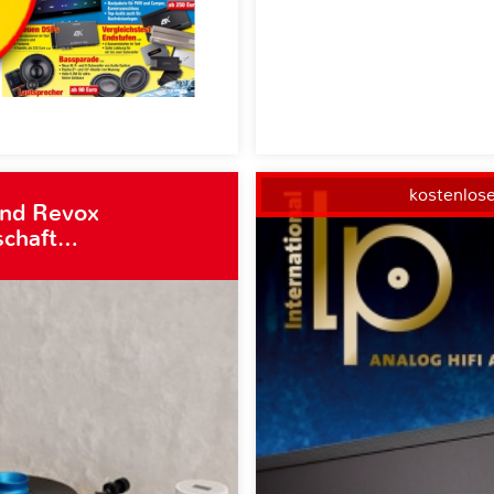
kostenlos
und Revox
schaft…