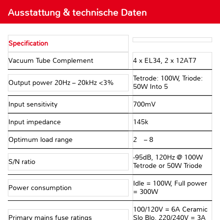
Ausstattung & technische Daten
Specification
Vacuum Tube Complement
4 x EL34, 2 x 12AT7
Tetrode: 100W, Triode:
Output power 20Hz – 20kHz <3%
50W Into 5Ω
Input sensitivity
700mV
Input impedance
145kΩ
Optimum load range
2Ω – 8Ω
-95dB, 120Hz @ 100W
S/N ratio
Tetrode or 50W Triode
Idle = 100W, Full power
Power consumption
= 300W
100/120V = 6A Ceramic
Primary mains fuse ratings
Slo Blo, 220/240V = 3A