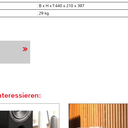
B x H x T:440 x 210 x 397
29 kg
teressieren: