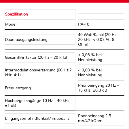
Spezifikation
Modell
RA-10
40 Watt/Kanal (20 Hz –
Dauerausgangsleistung
20 kHz, < 0,03 %, 8
Ohm)
< 0,03 % bei
Gesamtklirrfaktor (20 Hz – 20 kHz)
Nennleistung
Intermodulationsverzerrung (60 Hz:7
< 0,03 % bei
kHz, 4:1)
Nennleistung
Phonoeingang 20 Hz –
Frequenzgang
15 kHz, ±0,3 dB
Hochpegeleingänge 10 Hz – 40 kHz,
±1 dB
Phonoeingang 2,5
Eingangsempfindlichkeit/-impedanz
mV/47 kOhm