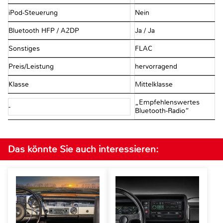
iPod-Steuerung
Nein
Bluetooth HFP / A2DP
Ja / Ja
Sonstiges
FLAC
Preis/Leistung
hervorragend
Klasse
Mittelklasse
„Empfehlenswertes
-
Bluetooth-Radio“
Das könnte Sie auch interessieren: