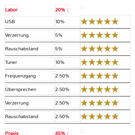
Labor
20% :
USB
10%
Verzerrung
5%
Rauschabstand
5%
Tuner
10%
Frequenzgang
2.50%
Übersprechen
2.50%
Verzerrung
2.50%
Rauschabstand
2.50%
Praxis
45% :