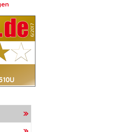
gen
6/2017
510U