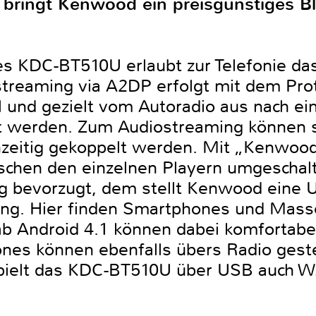
ringt Kenwood ein preisgünstiges Bl
es KDC-BT510U erlaubt zur Telefonie das
streaming via A2DP erfolgt mit dem Pro
 und gezielt vom Autoradio aus nach e
 werden. Zum Audiostreaming können so
chzeitig gekoppelt werden. Mit „Kenwoo
schen den einzelnen Playern umgeschal
 bevorzugt, dem stellt Kenwood eine 
ung. Hier finden Smartphones und Mass
b Android 4.1 können dabei komfortabel
ones können ebenfalls übers Radio ges
elt das KDC-BT510U über USB auch W