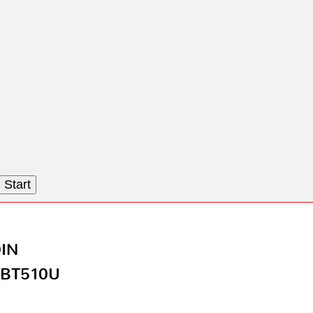
Start
DIN
-BT510U