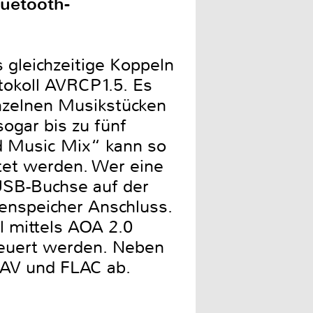
uetooth-
 gleichzeitige Koppeln
tokoll AVRCP1.5. Es
inzelnen Musikstücken
gar bis zu fünf
d Music Mix“ kann so
tet werden. Wer eine
USB-Buchse auf der
enspeicher Anschluss.
 mittels AOA 2.0
teuert werden. Neben
AV und FLAC ab.