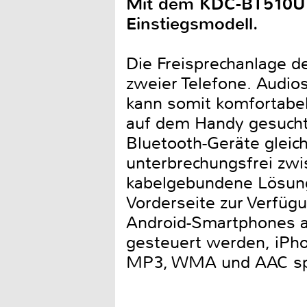
Mit dem KDC-BT510U b
Einstiegsmodell.
Die Freisprechanlage d
zweier Telefone. Audio
kann somit komfortabel
auf dem Handy gesucht
Bluetooth-Geräte glei
unterbrechungsfrei zwi
kabelgebundene Lösung
Vorderseite zur Verfüg
Android-Smartphones a
gesteuert werden, iPh
MP3, WMA und AAC spi