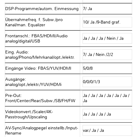
DSP-Programme/autom. Einmessung
7/ Ja
Übernahmefreq. f. Subw./pro
10/ Ja /9-Band graf.
Kanal/man. Equalizer
Frontanschl.: FBAS/HDMI/Audio
Ja / Ja / Ja / Nein / Ja
analog/digital/USB
Eing. Audio:
7/ Ja / Nein /2/2
analog/Phono/Mehrkanal/opt./elektr.
Eingänge Video: FBAS/YUV/HDMI
5/0/8
Ausgänge:
0/0/0/1/3
analog/opt./elektr./YUV/HDMi
Pre-Out:
Ja / Ja / Ja / Ja / Ja / Ja /
Front/Center/Rear/Subw./SB/FH/FW
Ja
Videokonvert./Scaler/4K-
Ja / Ja / Ja / Ja
Passtrough/Upscaling
AV-Sync/Analogpegel einstellb./Input-
var./ Ja / Ja
Rename