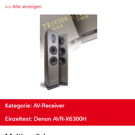
>> Alle anzeigen
Kategorie: AV-Receiver
Einzeltest: Denon AVR-X6300H