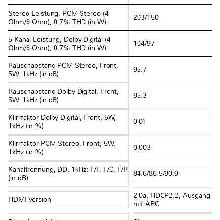
Stereo Leistung, PCM-Stereo (4
203/150
Ohm/8 Ohm), 0,7% THD (in W):
5-Kanal Leistung, Dolby Digital (4
104/97
Ohm/8 Ohm), 0,7% THD (in W):
Rauschabstand PCM-Stereo, Front,
95.7
5W, 1kHz (in dB)
Rauschabstand Dolby Digital, Front,
95.3
5W, 1kHz (in dB)
Klirrfaktor Dolby Digital, Front, 5W,
0.01
1kHz (in %)
Klirrfaktor PCM-Stereo, Front, 5W,
0.003
1kHz (in %)
Kanaltrennung, DD, 1kHz; F/F, F/C, F/R
84.6/86.5/90.9
(in dB)
2.0a, HDCP2.2, Ausgang
HDMI-Version
mit ARC