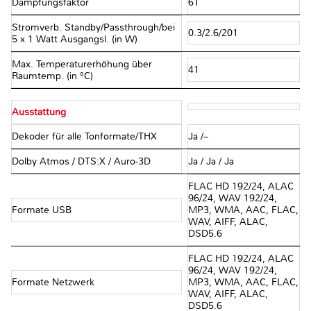
Dämpfungsfaktor
61
Stromverb. Standby/Passthrough/bei
0.3/2.6/201
5 x 1 Watt Ausgangsl. (in W)
Max. Temperaturerhöhung über
41
Raumtemp. (in °C)
Ausstattung
Dekoder für alle Tonformate/THX
Ja /–
Dolby Atmos / DTS:X / Auro-3D
Ja / Ja / Ja
FLAC HD 192/24, ALAC
96/24, WAV 192/24,
Formate USB
MP3, WMA, AAC, FLAC,
WAV, AIFF, ALAC,
DSD5.6
FLAC HD 192/24, ALAC
96/24, WAV 192/24,
Formate Netzwerk
MP3, WMA, AAC, FLAC,
WAV, AIFF, ALAC,
DSD5.6