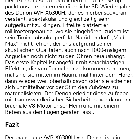
Heimkinolandschaft bereichern. Im 5.1.4-Setup
packt uns die ungemein räumliche 3D-Wiedergabe
des Denon AVR-X6300H, der es hierbei souverän
versteht, spektakulär und gleichzeitig sehr
aufgeräumt zu klingen. Effekte platziert er
millimetergenau da, wo sie hingehören, zudem ist
sein Timing absolut perfekt. Natürlich darf „Mad
Max“ nicht fehlen, der uns aufgrund seiner
akustischen Qualitäten, auch nach 1000-maligem
Angucken noch nicht zu den Ohren heraushängt.
Das erste Kapitel ist angefüllt mit sprachlastigen
Effekten, die von überall her zu kommen scheinen,
mal sind sie mitten im Raum, mal hinter dem Hörer,
dann wieder weit oberhalb davon oder sie scheinen
sich unmittelbar vor der Stirn des Zuhörers zu
materialisieren. Der Denon erledigt diese Aufgabe
mit traumwandlerischer Sicherheit, bevor dann der
brachiale V8-Motor unser Heimkino mit einem
Beben aus den Fugen geraten lässt.
Fazit
Der brandneue AVR-X6300H von Denon ist ein