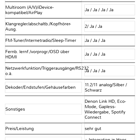
Multiroom (A/V)/iDevice-
Ja / Ja / Ja / Ja
kompatibel/AirPlay
Klangregler/abschaltb./Kopfhörer-
2/ Ja / Ja
Ausg.
FM-Tuner/Internetradio/Sleep-Timer
Ja / Ja / Ja
Fernb. lernf./vorprogr./OSD über
Ja / Ja / Ja
HDMI
Netzwerkfunktion/Triggerausgänge/RS232
Ja / Ja / Ja
o.ä.
11.2/11 analog/Silber /
Dekoder/Endstufen/Gehäusefarben
Schwarz
Denon Link HD, Eco-
Mode, Gapless-
Sonstiges
Wiedergabe, Spotify
Connect
Preis/Leistung
sehr gut
+ Integration in Heos-