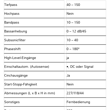
Tiefpass
40 – 150
Hochpass
Nein
Bandpass
10 – 150
Bassanhebung
0 – 12 dB/45
Subsonicfilter
10 – 40
Phaseshift
0 – 180°
High-Level-Eingänge
ja
Einschaltautom. (Autosense)
•, DC oder Signal
Cinchausgänge
Ja
Start-Stopp-Fähigkeit
Nein
Abmessungen (L x B x H in mm)
227/118/44
Sonstiges
Fernbedienung