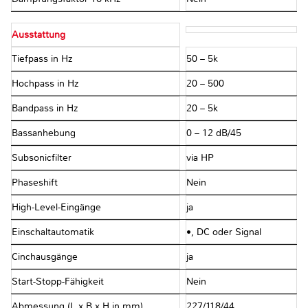
Ausstattung
Tiefpass in Hz
50 – 5k
Hochpass in Hz
20 – 500
Bandpass in Hz
20 – 5k
Bassanhebung
0 – 12 dB/45
Subsonicfilter
via HP
Phaseshift
Nein
High-Level-Eingänge
ja
Einschaltautomatik
•, DC oder Signal
Cinchausgänge
ja
Start-Stopp-Fähigkeit
Nein
Abmessung (L x B x H in mm)
227/118/44