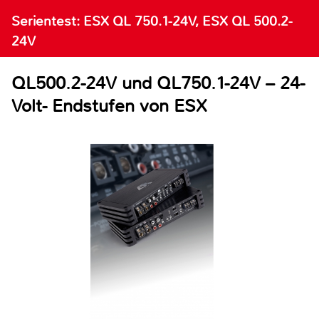
Serientest: ESX QL 750.1-24V, ESX QL 500.2-
24V
QL500.2-24V und QL750.1-24V – 24-
Volt- Endstufen von ESX