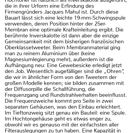
die in ihrer Urform eine Erfindung des
Firmengründers Jacques Mahul ist. Durch diese
Bauart lässt sich eine leichte 19-mm-Schwingspule
verwenden, deren Position hinter der 25er-
Membran eine optimale Krafteinleitung ergibt. Die
berühmte Inverskalotte ist dann aber die einzige
Gemeinsamkeit mit dem bisherigen französischen
Oberklassetweeter. Beim Membranmaterial ging
man zu reinem Aluminium über (keine
Magnesiumlegierung mehr), außerdem ist die
Aufhängung neu: Eine Gewebesicke erledigt jetzt
den Job. Wesentlich augefälliger sind die „Ohren“,
die wir in ähnlicher Form von den Tweetern der
großen Modelle kennen; sie bilden zusammen mit
der Diffusorpille die Schallführung, die
Frequenzgang und Rundstrahlverhalten beeinflusst.
Die Frequenzweiche kommt pro Seite in zwei
separaten Gehäusen, was den Einbau erleichtert.
Im Tieftonzweig sitzt genau ein Bauteil: eine Spule.
Im Hochtongehäuse geht es etwas enger zu,
obwohl wir es genauso mit der einfachsten aller
Filterauslegungen zu tun haben. Eine Kapazität in