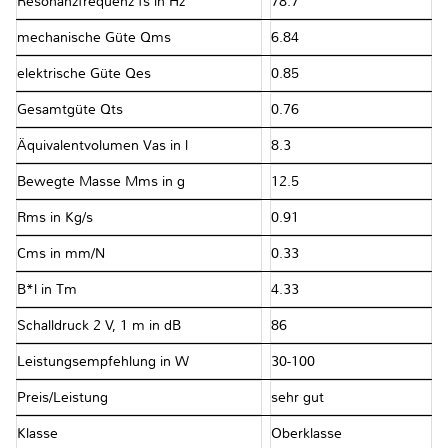
Resonanzfrequenz fs in Hz
78.7
mechanische Güte Qms
6.84
elektrische Güte Qes
0.85
Gesamtgüte Qts
0.76
Äquivalentvolumen Vas in l
8.3
Bewegte Masse Mms in g
12.5
Rms in Kg/s
0.91
Cms in mm/N
0.33
B*l in Tm
4.33
Schalldruck 2 V, 1 m in dB
86
Leistungsempfehlung in W
30-100
Preis/Leistung
sehr gut
Klasse
Oberklasse