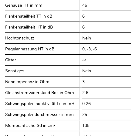
Gehäuse HT in mm
46
Flankensteilheit TT in dB
6
Flankensteilheit HT in dB
6
Hochtonschutz
Nein
Pegelanpassung HT in dB
0, -3, -6
Gitter
Ja
Sonstiges
Nein
Nennimpedanz in Ohm
3
Gleichstromwiderstand Rdc in Ohm
2.6
Schwingspuleninduktivität Le in mH
0.26
Schwingspulendurchmesser in mm
25
Membranfläche Sd in cm²
135