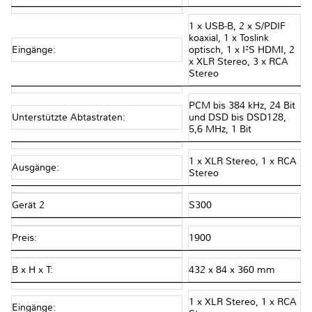
1 x USB-B, 2 x S/PDIF
koaxial, 1 x Toslink
Eingänge:
optisch, 1 x I²S HDMI, 2
x XLR Stereo, 3 x RCA
Stereo
PCM bis 384 kHz, 24 Bit
Unterstützte Abtastraten:
und DSD bis DSD128,
5,6 MHz, 1 Bit
1 x XLR Stereo, 1 x RCA
Ausgänge:
Stereo
Gerät 2
S300
Preis:
1900
B x H x T:
432 x 84 x 360 mm
1 x XLR Stereo, 1 x RCA
Eingänge: