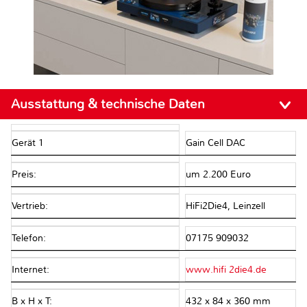
Ausstattung & technische Daten
Gerät 1
Gain Cell DAC
Preis:
um 2.200 Euro
Vertrieb:
HiFi2Die4, Leinzell
Telefon:
07175 909032
Internet:
www.hifi 2die4.de
B x H x T:
432 x 84 x 360 mm