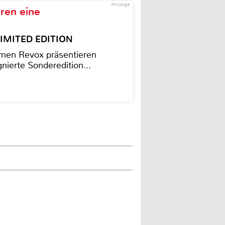
Anzeige
ren eine
– LIMITED EDITION
men Revox präsentieren
nierte Sonderedition...