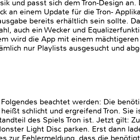
ik und passt sich dem Tron-Design an. D
 an einem Update für die Tron- Applikat
usgabe bereits erhältlich sein sollte. 
hl, auch ein Wecker und Equalizerfunkt
dem wird die App mit einem mächtigeren
nämlich nur Playlists ausgesucht und ab
e Folgendes beachtet werden: Die benöti
ißt schlicht und ergreifend Tron. Sie is
andteil des Spiels Tron ist. Jetzt gilt: 
nster Light Disc parken. Erst dann lade
s zur Fehlermeldung, dass die benötigt