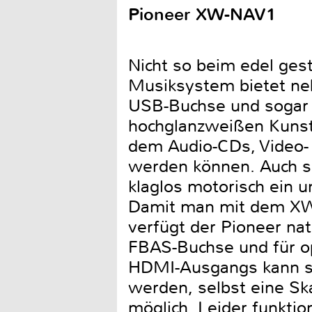
Pioneer XW-NAV1
Nicht so beim edel ges
Musiksystem bietet neb
USB-Buchse und sogar 
hochglanzweißen Kunsts
dem Audio-CDs, Video-
werden können. Auch 
klaglos motorisch ein u
Damit man mit dem XW-
verfügt der Pioneer na
FBAS-Buchse und für op
HDMI-Ausgangs kann so
werden, selbst eine Ska
möglich. Leider funktio