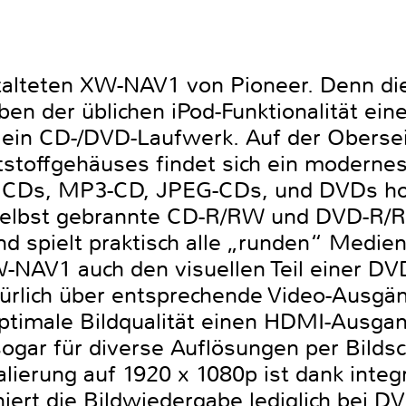
talteten XW-NAV1 von Pioneer. Denn di
en der üblichen iPod-Funktionalität ein
ein CD-/DVD-Laufwerk. Auf der Oberse
toffgehäuses findet sich ein modernes 
 CDs, MP3-CD, JPEG-CDs, und DVDs ho
selbst gebrannte CD-R/RW und DVD-R/R
nd spielt praktisch alle „runden“ Medie
NAV1 auch den visuellen Teil einer DV
türlich über entsprechende Video-Ausgä
timale Bildqualität einen HDMI-Ausgan
gar für diverse Auflösungen per Bildsc
lierung auf 1920 x 1080p ist dank integ
niert die Bildwiedergabe lediglich bei 