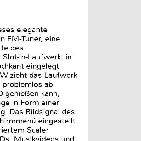
eses elegante
en FM-Tuner, eine
ite des
Slot-in-Laufwerk, in
chkant eingelegt
W zieht das Laufwerk
n problemlos ab.
D genießen kann,
nge in Form einer
g. Das Bildsignal des
hirmmenü eingestellt
riertem Scaler
DVDs; Musikvideos und