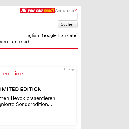
Anmelden
English (Google Translate)
 you can read
Anzeige
ren eine
– LIMITED EDITION
men Revox präsentieren
nierte Sonderedition...