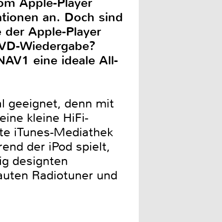
om Apple-Player
tationen an. Doch sind
 der Apple-Player
 DVD-Wiedergabe?
AV1 eine ideale All-
l geeignet, denn mit
ine kleine HiFi-
mte iTunes-Mediathek
end der iPod spielt,
zig designten
bauten Radiotuner und