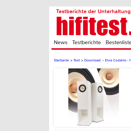
Testberichte der Unterhaltung
News
Testberichte
Bestenlist
Startseite
>
Test
>
Download
>
Elvis Costello -