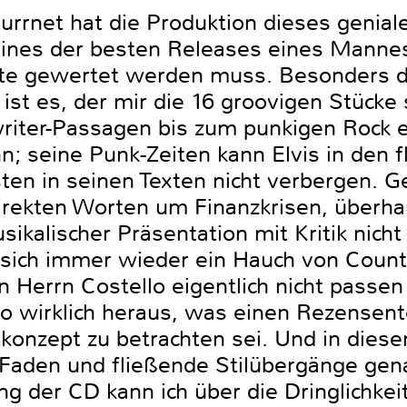
urrnet hat die Produktion dieses genial
ines der besten Releases eines Mannes 
hte gewertet werden muss. Besonders 
st es, der mir die 16 groovigen Stücke 
riter-Passagen bis zum punkigen Rock ei
; seine Punk-Zeiten kann Elvis in den 
ten in seinen Texten nicht verbergen. G
rekten Worten um Finanzkrisen, überhau
sikalischer Präsentation mit Kritik nicht
t sich immer wieder ein Hauch von Count
Herrn Costello eigentlich nicht passen 
 so wirklich heraus, was einen Rezensen
onzept zu betrachten sei. Und in diesem
n Faden und fließende Stilübergänge ge
ng der CD kann ich über die Dringlichke