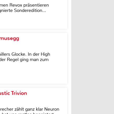
men Revox präsentieren
nierte Sonderedition...
d musegg
illers Glocke. In der High
In der Regel ging man zum
tic Trivion
cher zählt ganz klar Neuron