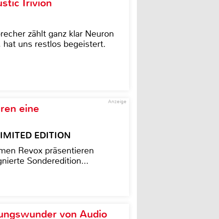
tic Trivion
cher zählt ganz klar Neuron
hat uns restlos begeistert.
Anzeige
ren eine
– LIMITED EDITION
men Revox präsentieren
nierte Sonderedition...
ungswunder von Audio