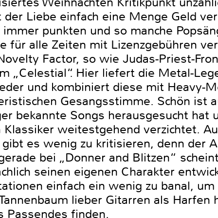
iertes Weihnachten Kritikpunkt unzähl
t der Liebe einfach eine Menge Geld ver
 immer punkten und so manche Popsäng
e für alle Zeiten mit Lizenzgebühren ve
ovelty Factor, so wie Judas-Priest-Fr
„Celestial“. Hier liefert die Metal-Leg
eder und kombiniert diese mit Heavy-M
teristischen Gesangsstimme. Schön ist au
ger bekannte Songs herausgesucht hat u
Klassiker weitestgehend verzichtet. Au
gibt es wenig zu kritisieren, denn der A
gerade bei „Donner and Blitzen“ scheint
chlich seinen eigenen Charakter entwick
tationen einfach ein wenig zu banal, um
Tannenbaum lieber Gitarren als Harfen h
 Passendes finden.