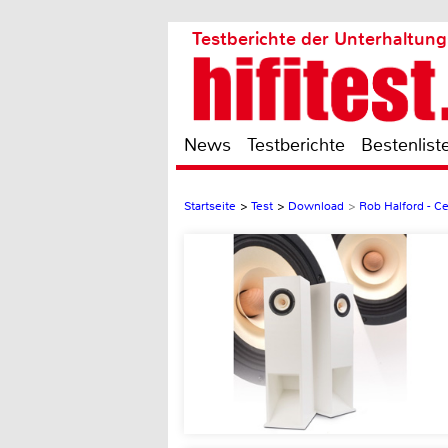
Testberichte der Unterhaltung
News
Testberichte
Bestenlist
Startseite
>
Test
>
Download
>
Rob Halford - Ce