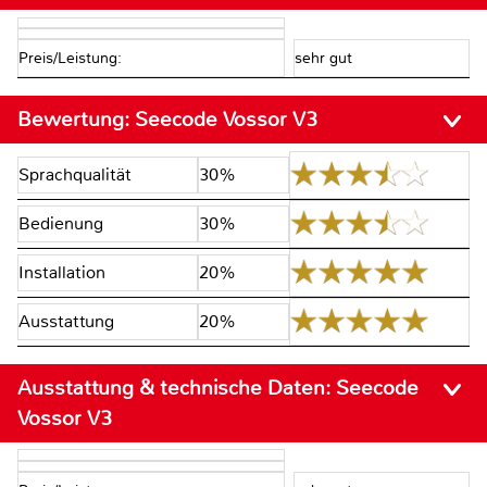
Preis/Leistung:
sehr gut
Bewertung:
Seecode Vossor V3
Sprachqualität
30%
Bedienung
30%
Installation
20%
Ausstattung
20%
Ausstattung & technische Daten:
Seecode
Vossor V3