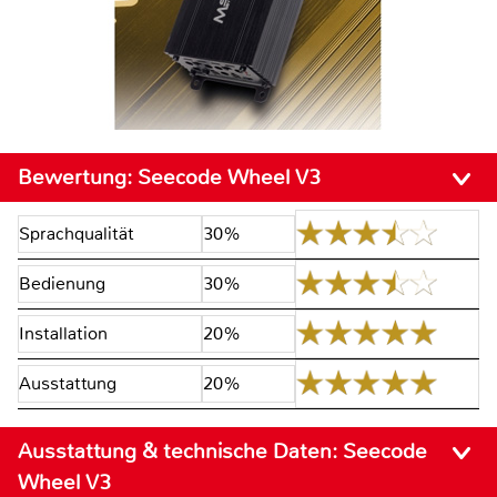
Bewertung:
Seecode Wheel V3
Sprachqualität
30%
Bedienung
30%
Installation
20%
Ausstattung
20%
Ausstattung & technische Daten:
Seecode
Wheel V3