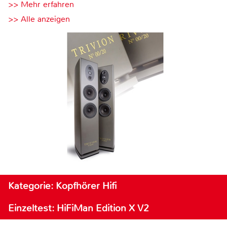
>> Mehr erfahren
>> Alle anzeigen
Kategorie: Kopfhörer Hifi
Einzeltest: HiFiMan Edition X V2