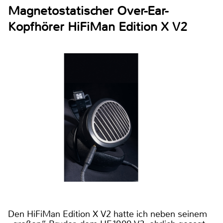
Magnetostatischer Over-Ear-
Kopfhörer HiFiMan Edition X V2
Den HiFiMan Edition X V2 hatte ich neben seinem