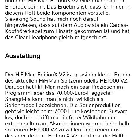
und dem HiFiMan EditionX V2 einen nachhaltigen
Eindruck bei mir. Das Ergebnis ist, dass ich Ihnen in
diesem Heft beide Komponenten vorstelle.
Sieveking Sound hat mich noch darauf
hingewiesen, dass auf dem Audiovista ein Cardas-
Kopfhörerkabel zum Einsatz gekommen ist und hat
das Clear Headphone gleich mitgeschickt.
Ausstattung
Der HiFiMan EditionX V2 ist quasi der kleine Bruder
des aktuellen HiFiMan-Spitzenmodells HE1000 V2.
Darüber hat HiFiMan noch ein paar Preziosen im
Programm, aber das 70.000-Euro-Flaggschiff
Shangri-La kann man ja nicht wirklich als
Serienmodell bezeichnen. Die Serienproduktion
geht vielleicht beim 7.000 Euro kostenden Susvara
los, doch den trifft man in freier Wildbahn nur
extrem selten an. Also beginnen wir mal beim halb
so teuren HE1000 V2 zu zählen und freuen uns,
dass der kleinere Edition X V2 nicht mal die Hälfte