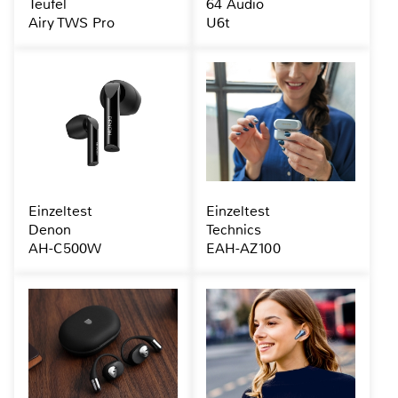
Teufel
64 Audio
Airy TWS Pro
U6t
Einzeltest
Einzeltest
Denon
Technics
AH-C500W
EAH-AZ100