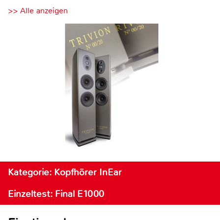
>> Alle anzeigen
Kategorie: Kopfhörer InEar
Einzeltest: Final E1000