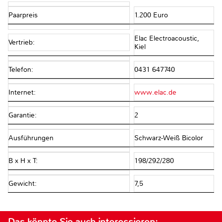
Paarpreis
1.200 Euro
Elac Electroacoustic,
Vertrieb:
Kiel
Telefon:
0431 647740
Internet:
www.elac.de
Garantie:
2
Ausführungen
Schwarz-Weiß Bicolor
B x H x T:
198/292/280
Gewicht:
7,5
Das könnte Sie auch interessieren: