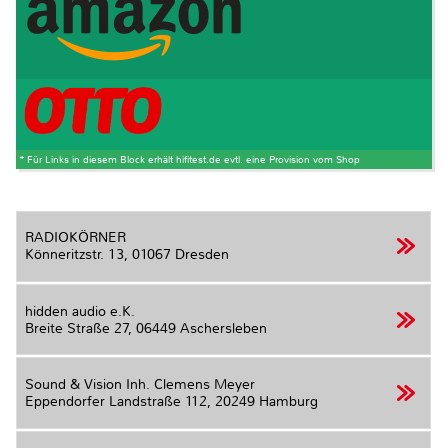
* Für Links in diesem Block erhält hifitest.de evtl. eine Provision vom Shop
RADIOKÖRNER
Könneritzstr. 13,
01067 Dresden
hidden audio e.K.
Breite Straße 27,
06449 Aschersleben
Sound & Vision Inh. Clemens Meyer
Eppendorfer Landstraße 112,
20249 Hamburg