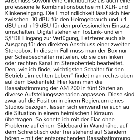
Anschluss sowohl eine Cinchbuchse als auch eine
professionelle Kombinationsbuchse mit XLR- und
Klinkeneingang. Die Empfindlichkeit lässt sich hier
zwischen -10 dBU für den Heimgebrauch und +4
dBU und +19 dBU für den professionellen Einsatz
umschalten. Digital stehen ein TosLink- und ein
S/PDIFEingang zur Verfügung, Letzterer auch als
Ausgang für den direkten Anschluss einer zweiten
Stereobox. In diesem Fall muss man der Box nur
per Schiebeschalter mitteilen, ob sie den linken
oder rechten Kanal im Stereobetrieb bearbeitet.
Den, wie ich finde, wichtigsten Schalter für den
Betrieb „im echten Leben“ findet man rechts oben
auf dem Bedienfeld: Hier kann man die
Bassabstimmung der AM 200 in fünf Stufen an
diverse Aufstellungsszenarien anpassen. Diese sind
zwar auf die Position in einem Regieraum eines
Studios bezogen, lassen sich einwandfrei auch auf
die Situation in einem heimischen Hörraum
übertragen. So konnte ich mit der Elac ohne
Probleme auf einem Sideboard in Wandnähe, auf
dem Schreibtisch oder frei stehend auf Ständern
hören – mit der entsprechenden Bassabstimmung