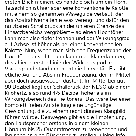
ersten Blick meinen, es handele sich um ein Horn.
Tatsächlich ist hier aber eine konventionelle Kalotte
mit einem so genannten Waveguide verbaut, der
das Abstrahlverhalten etwas verengt und dafür den
nutzbaren Schalldruck an der unteren Grenze des
Einsatzbereichs vergrößert – so einen Hochtöner
kann man also tiefer trennen und der Wirkungsgrad
auf Achse ist höher als bei einer konventionellen
Kalotte. Nun, wenn man sich den Frequenzgang der
Hochtöner ansieht, dann kann man klar erkennen,
dass hier in erster Linie der Wirkungsgrad im
Vordergrund stand und nicht die Linearität: Es gibt
etliche Auf und Abs im Frequenzgang, der im Mittel
aber doch ausgewogen dasteht. Im Mittel bei gut
90 Dezibel liegt der Schalldruck der NESO ab einem
Kilohertz, also rund 4-5 Dezibel höher als im
Wirkungsbereich des Tieftöners. Das wäre bei einer
komplett freien Aufstellung eine ungünstige
Gewichtung, die zu einem recht dünnen Klangbild
führen würde. Deswegen gibt es die Empfehlung,
den Lautsprecher erstens in einem kleinen
Hörraum bis 25 Quadratmetern zu verwenden und
ihn nahe an eine Rückwand zu stellen. Kleine Info