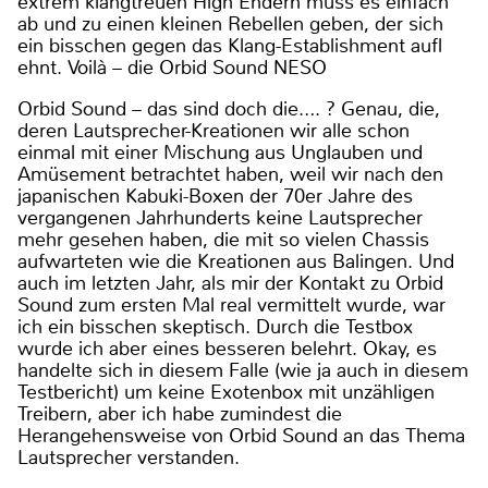
extrem klangtreuen High Endern muss es einfach
ab und zu einen kleinen Rebellen geben, der sich
ein bisschen gegen das Klang-Establishment aufl
ehnt. Voilà – die Orbid Sound NESO
Orbid Sound – das sind doch die…. ? Genau, die,
deren Lautsprecher-Kreationen wir alle schon
einmal mit einer Mischung aus Unglauben und
Amüsement betrachtet haben, weil wir nach den
japanischen Kabuki-Boxen der 70er Jahre des
vergangenen Jahrhunderts keine Lautsprecher
mehr gesehen haben, die mit so vielen Chassis
aufwarteten wie die Kreationen aus Balingen. Und
auch im letzten Jahr, als mir der Kontakt zu Orbid
Sound zum ersten Mal real vermittelt wurde, war
ich ein bisschen skeptisch. Durch die Testbox
wurde ich aber eines besseren belehrt. Okay, es
handelte sich in diesem Falle (wie ja auch in diesem
Testbericht) um keine Exotenbox mit unzähligen
Treibern, aber ich habe zumindest die
Herangehensweise von Orbid Sound an das Thema
Lautsprecher verstanden.