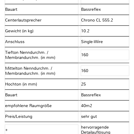
Bauart
Bassreflex
Centerlautsprecher
Chrono CL 555.2
Gewicht (in kg)
10.2
Anschluss
Single-Wire
Tiefton Nenndurchm. /
160
Membrandurchm. (in mm)
Mittelton Nenndurchm. /
160
Membrandurchm. (in mm)
Hochton (in mm)
25
Bauart
Bassreflex
empfohlene Raumgröße
40m2
Preis/Leistung
sehr gut
hervorragende
+
Detailauflösung