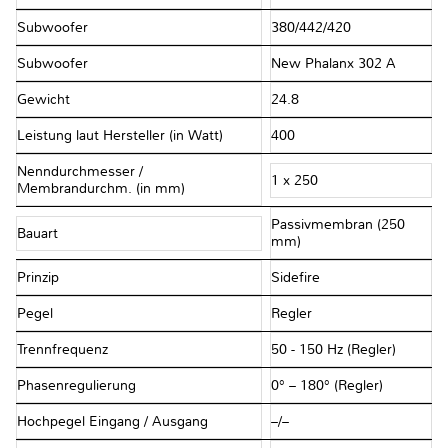
Subwoofer
380/442/420
Subwoofer
New Phalanx 302 A
Gewicht
24.8
Leistung laut Hersteller (in Watt)
400
Nenndurchmesser /
1 x 250
Membrandurchm. (in mm)
Passivmembran (250
Bauart
mm)
Prinzip
Sidefire
Pegel
Regler
Trennfrequenz
50 - 150 Hz (Regler)
Phasenregulierung
0° – 180° (Regler)
Hochpegel Eingang / Ausgang
–/–