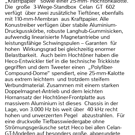
„Kratftpapier“ sowie einer 25-mm- Hochtonkalotte.
Die große 3-Wege-Standbox Celan GT 602
verfügt über zwei zusätzliche Tieftöner, ebenfalls
mit 110-mm-Membran aus Kraftpapier. Alle
Konustreiber verfügen über stabile Aluminium-
Druckgusskörbe, robuste Langhub-Gummisicken,
aufwendig linearisierte Magnetantriebe und
leistungsfähige Schwingspulen – Garanten für
hohen Wirkungsgrad bei gleichzeitig enormer
Belastbarkeit. Auch beim Hochtöner haben die
Heco-Entwickler tief in die technische Trickkiste
gegriffen und dem Tweeter einen „Polyfiber-
Compound-Dome“ spendiert, eine 25-mm-Kalotte
aus extrem leichtem und trotzdem steifem
Verbundmaterial. Zusammen mit einem starken
Doppelmagnet-Antrieb und dem leichten
Hornansatz der Hochtöner-Frontplatte aus
massivem Aluminium ist dieses Chassis in der
Lage, von 3.000 Hz bis weit über 40 kHz recht
hohen und unverzerrten Pegel abzustrahlen. Für
eine druckvolle Tiefbasswiedergabe ohne
Strömungsgeräusche setzt Heco bei allen Celan-
GT-Modellen auf besonders große, abgerundete