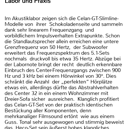
Labor und Praxis
Im Akustiklabor zeigen sich die Celan-GT-Slimline-
Modelle von ihrer Schokoladenseite und sammeln
dank sehr linearem Frequenzgang und
vorbildlichem Impulsverhalten Extrapunkte. Schon
die Standlautsprecher allein erreichen eine untere
Grenzfrequenz von 50 Hertz, der Subwoofer
erweitert das Frequenzspektrum des 5.1-Sets
nochmals druckvoll bis etwa 35 Hertz. Abzüge bei
der Labornote bringt der recht deutlich erkennbare
Einbruch des Center-Frequenzgangs zwischen 900
Hz und 3 kHz bei einem Hörwinkel von 30°. Dies
schränkt die Anzahl der „perfekten“ Hörplätze
etwas ein, allerdings dürfte das Abstrahlverhalten
des Center 32 in ein einem Wohnzimmer mit
Dreier-Sofa sicher ausreichen. Klanglich profitiert
das Celan-GT-Set von der praktisch identischen
Bestückung aller Komponenten, denn
mehrkanaliger Filmsound ertönt wie aus einem
Guss. Tonal sehr ausgewogen und stimmig beweist
das Heco-Set sein äußerst hohes klangliches