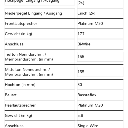
Hochpegel Eingang / Ausgang
(2/-)
Niederpegel Eingang / Ausgang
Cinch (2/-)
Frontlautsprecher
Platinum M30
Gewicht (in kg)
17.7
Anschluss
Bi-Wire
Tiefton Nenndurchm. /
155
Membrandurchm. (in mm)
Mittelton Nenndurchm. /
155
Membrandurchm. (in mm)
Hochton (in mm)
30
Bauart
Bassreflex
Rearlautsprecher
Platinum M20
Gewicht (in kg)
5.8
Anschluss
Single-Wire