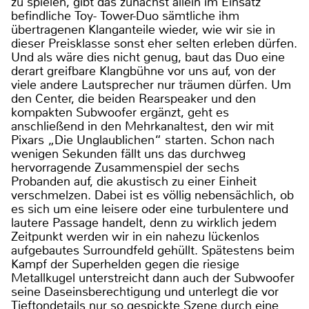
zu spielen, gibt das zunächst allein im Einsatz
befindliche Toy- Tower-Duo sämtliche ihm
übertragenen Klanganteile wieder, wie wir sie in
dieser Preisklasse sonst eher selten erleben dürfen.
Und als wäre dies nicht genug, baut das Duo eine
derart greifbare Klangbühne vor uns auf, von der
viele andere Lautsprecher nur träumen dürfen. Um
den Center, die beiden Rearspeaker und den
kompakten Subwoofer ergänzt, geht es
anschließend in den Mehrkanaltest, den wir mit
Pixars „Die Unglaublichen“ starten. Schon nach
wenigen Sekunden fällt uns das durchweg
hervorragende Zusammenspiel der sechs
Probanden auf, die akustisch zu einer Einheit
verschmelzen. Dabei ist es völlig nebensächlich, ob
es sich um eine leisere oder eine turbulentere und
lautere Passage handelt, denn zu wirklich jedem
Zeitpunkt werden wir in ein nahezu lückenlos
aufgebautes Surroundfeld gehüllt. Spätestens beim
Kampf der Superhelden gegen die riesige
Metallkugel unterstreicht dann auch der Subwoofer
seine Daseinsberechtigung und unterlegt die vor
Tieftondetails nur so gespickte Szene durch eine