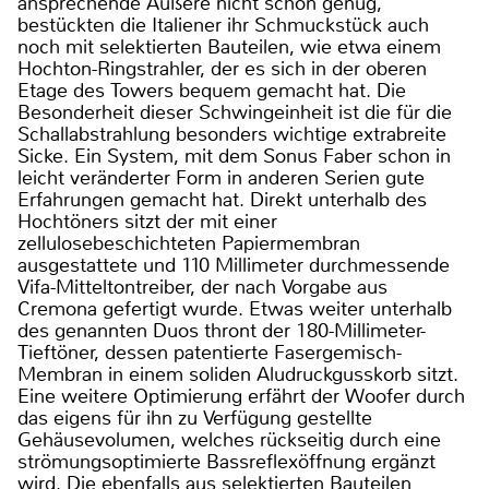
ansprechende Äußere nicht schon genug,
bestückten die Italiener ihr Schmuckstück auch
noch mit selektierten Bauteilen, wie etwa einem
Hochton-Ringstrahler, der es sich in der oberen
Etage des Towers bequem gemacht hat. Die
Besonderheit dieser Schwingeinheit ist die für die
Schallabstrahlung besonders wichtige extrabreite
Sicke. Ein System, mit dem Sonus Faber schon in
leicht veränderter Form in anderen Serien gute
Erfahrungen gemacht hat. Direkt unterhalb des
Hochtöners sitzt der mit einer
zellulosebeschichteten Papiermembran
ausgestattete und 110 Millimeter durchmessende
Vifa-Mitteltontreiber, der nach Vorgabe aus
Cremona gefertigt wurde. Etwas weiter unterhalb
des genannten Duos thront der 180-Millimeter-
Tieftöner, dessen patentierte Fasergemisch-
Membran in einem soliden Aludruckgusskorb sitzt.
Eine weitere Optimierung erfährt der Woofer durch
das eigens für ihn zu Verfügung gestellte
Gehäusevolumen, welches rückseitig durch eine
strömungsoptimierte Bassreflexöffnung ergänzt
wird. Die ebenfalls aus selektierten Bauteilen