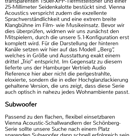
transparenten 150er-XPP-Tiefmitteltöner und einer
25-Millimeter Seidenkalotte bestückt sind. Vienna
Acoustics verspricht zudem die exzellente
Sprachverständlichkeit und eine extrem breite
Klangbühne im Film- wie Musikeinsatz. Bevor wir
dies überprüfen, widmen wir uns zunächst den
Mitspielern, durch die unsere 5.1-Konfiguration erst
komplett wird. Für die Darstellung der hinteren
Kanäle setzen wir hier auf das Modell „Berg“,
welches in Größe und Ausstattung exakt einem
drittel „Trio“ entspricht. Im Gegensatz zu diesem
lieferte uns der Hamburger Vertrieb Audio
Reference hier aber nicht die perlgestrahlte,
eloxierte, sondern die in edler Hochglanzlackierung
gehaltene Version, die uns zeigt, dass diese Serie
auch optisch in nahezu jedes Wohnambiente passt.
Subwoofer
Passend zu den flachen, flexibel einsetzbaren
Vienna Acoustic-Schallwandlern der Schönberg-
Serie sollte unsere Suche nach einem Platz
sparenden Subwoofer dann schnell erfolgreich sein.