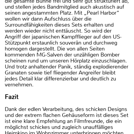
die gesamte Bühne frei und sehr gut strukturiert ab,
und stellen jedes Bandmitglied auch akustisch auf
seinen angestammten Platz. Mit „Pearl Harbor“
wollen wir dann Aufschluss über die
Surroundfähigkeiten dieses Sets erhalten und
werden wieder nicht enttäuscht. So wird der
Angriff der japanischen Kampfflieger auf den US-
Stützpunkt erstaunlich souverän und durchweg
homogen dargestellt. Die von allen Seiten
kommenden MG-Salven der unzähligen Bomber
scheinen rund um unseren Hörplatz einzuschlagen.
Und trotz anhaltender Panik, ständig explodierender
Granaten sowie tief fliegender Angreifer bleibt
jedes Detail klar differenzierbar und deutlich zu
vernehmen.
Fazit
Dank der edlen Verarbeitung, des schicken Designs
und der extrem flachen Gehäuseform ist dieses Set
ist eine klare Empfehlung an Filmfreunde, die ein
möglichst schickes und zugleich unauffälliges
Heimkino im Wohnzimmer unterbringen möchten