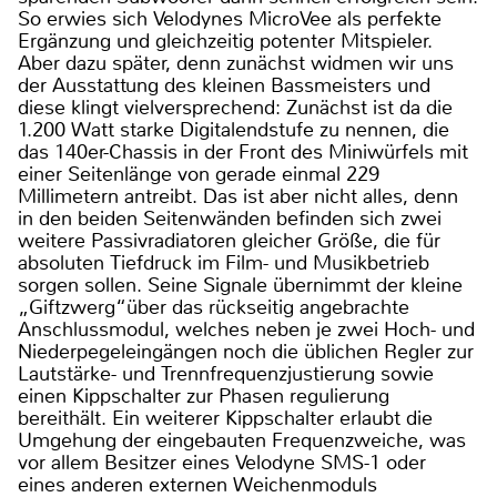
So erwies sich Velodynes MicroVee als perfekte
Ergänzung und gleichzeitig potenter Mitspieler.
Aber dazu später, denn zunächst widmen wir uns
der Ausstattung des kleinen Bassmeisters und
diese klingt vielversprechend: Zunächst ist da die
1.200 Watt starke Digitalendstufe zu nennen, die
das 140er-Chassis in der Front des Miniwürfels mit
einer Seitenlänge von gerade einmal 229
Millimetern antreibt. Das ist aber nicht alles, denn
in den beiden Seitenwänden befinden sich zwei
weitere Passivradiatoren gleicher Größe, die für
absoluten Tiefdruck im Film- und Musikbetrieb
sorgen sollen. Seine Signale übernimmt der kleine
„Giftzwerg“über das rückseitig angebrachte
Anschlussmodul, welches neben je zwei Hoch- und
Niederpegeleingängen noch die üblichen Regler zur
Lautstärke- und Trennfrequenzjustierung sowie
einen Kippschalter zur Phasen regulierung
bereithält. Ein weiterer Kippschalter erlaubt die
Umgehung der eingebauten Frequenzweiche, was
vor allem Besitzer eines Velodyne SMS-1 oder
eines anderen externen Weichenmoduls