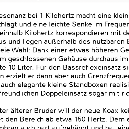
sonanz bei 1 Kilohertz macht eine kleine 
chlägt und eine leichte Senke im Freque
ereinhalb Kilohertz korrespondieren mit 
s und liegen außerhalb des nutzbaren 
reie Wahl: Dank einer etwas höheren G
inem geschlossenen Gehäuse durchaus im
e 10 Liter. Für den Bassreflexeinsatz 
arin erzielt er dann aber auch Grenzfreq
 auch elegante kleine Standboxen realis
eundlichen Doppeleinsatz sogar mit ri
er älterer Bruder will der neue Koax kei
et den Bereich ab etwa 150 Hertz. Dem e
mbran auch hart aufgehängt und hat ei