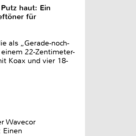
 Putz haut: Ein
eftöner für
die als „Gerade-noch-
 einem 22-Zentimeter-
it Koax und vier 18-
Der Wavecor
: Einen