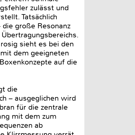
gsfehler zulässt und
ellt. Tatsächlich
 – die große Resonanz
s Übertragungsbereichs.
rosig sieht es bei den
h mit dem geeigneten
 Boxenkonzepte auf die
gt die
h – ausgeglichen wird
an für die zentrale
gang mit dem zum
requenzen ab
ie Klirrmessung verrät.