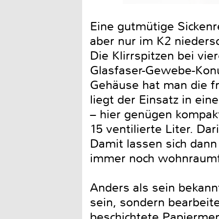
Eine gutmütige Sickenre
aber nur im K2 nieders
Die Klirrspitzen bei vi
Glasfaser-Gewebe-Konu
Gehäuse hat man die f
liegt der Einsatz in e
– hier genügen kompakt
15 ventilierte Liter. D
Damit lassen sich dann
immer noch wohnraumfr
Anders als sein bekannt
sein, sondern bearbeit
beschichtete Papierme