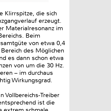
Klirrspitze, die sich
nzgangverlauf erzeugt.
der Materialresonanz im
Bereichs. Beim
esamtgüte von etwa 0,4
 Bereich des Möglichen
sind es dann schon etwa
uenzen von um die 30 Hz.
ieren – im durchaus
chtig Wirkungsgrad.
n Vollbereichs-Treiber
ntsprechend ist die
ne extrem schmale