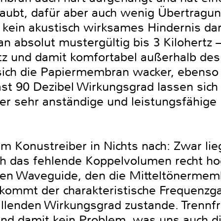
laubt, dafür aber auch wenig Übertragun
kein akustisch wirksames Hindernis darst
an absolut mustergültig bis 3 Kilohertz
ertz und damit komfortabel außerhalb de
 sich die Papiermembran wacker, ebenso 
st 90 Dezibel Wirkungsgrad lassen sic
ier sehr anständige und leistungsfähige
m Konustreiber in Nichts nach: Zwar lie
h das fehlende Koppelvolumen recht hoc
en Waveguide, den die Mitteltönermembr
h kommt der charakteristische Frequenz
allenden Wirkungsgrad zustande. Trennf
sind damit kein Problem, was uns auch d