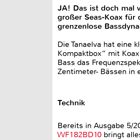
JA! Das ist doch mal w
großer Seas-Koax für d
grenzenlose Bassdyna
Die Tanaelva hat eine k
Kompaktbox“ mit Koax f
Bass das Frequenzspekt
Zentimeter- Bässen i
Technik
Bereits in Ausgabe 5/2
WF182BD10
bringt all