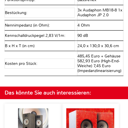
3x Audaphon MB18-8 1x
Bestückung:
Audaphon JP 2.0
Nennimpedanz (in Ohm):
4 Ohm
Kennschalldruckpegel 2,83 V/1m:
90 dB
B x H x T (in cm)
24,0 x 130,0 x 30,6 cm
485,45 Euro + Gehäuse
582,93 Euro (High-End-
Kosten pro Stück:
Weiche) 7,45 Euro
(Impedanzlinearisierung)
Das könnte Sie auch interessieren: