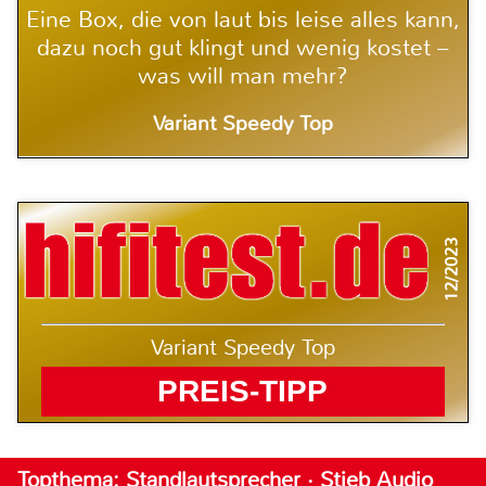
Eine Box, die von laut bis leise alles kann,
dazu noch gut klingt und wenig kostet –
was will man mehr?
Variant Speedy Top
12/2023
Variant Speedy Top
PREIS-TIPP
Topthema: Standlautsprecher · Stieb Audio