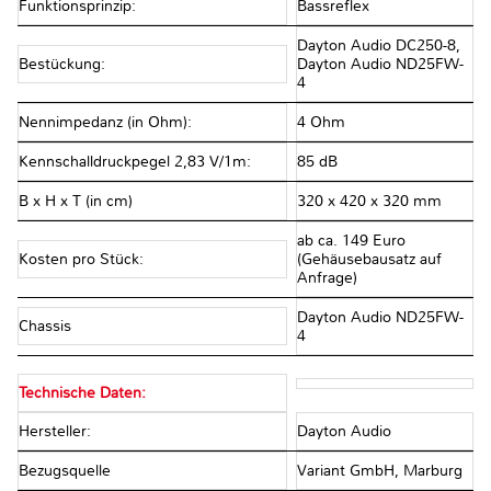
Funktionsprinzip:
Bassreflex
Dayton Audio DC250-8,
Bestückung:
Dayton Audio ND25FW-
4
Nennimpedanz (in Ohm):
4 Ohm
Kennschalldruckpegel 2,83 V/1m:
85 dB
B x H x T (in cm)
320 x 420 x 320 mm
ab ca. 149 Euro
Kosten pro Stück:
(Gehäusebausatz auf
Anfrage)
Dayton Audio ND25FW-
Chassis
4
Technische Daten:
Hersteller:
Dayton Audio
Bezugsquelle
Variant GmbH, Marburg