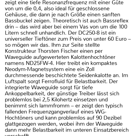
zeigt eine tiefe Resonanzfrequenz mit einer Güte
von um die 0,4, also ideal für geschlossene
Gehäuse, die dann je nach Größe einen sanften
Bassbuckel zeigen. Theoretisch ist auch Bassreflex
drin – das wird aber bei einem Vas von um die 100
Litern schnell unhandlich. Der DC250-8 ist ein
universeller Tieftöner zum Preis von unter 60 Euro –
so mögen wir das. Ihm zur Seite stellte
Konstrukteur Thorsten Fischer einen per
Waveguide aufgewerteten Kalottenhochtöner
namens ND25FW-4. Hier treibt ein kompaktes
Neodym-Magnetsystem eine ein Zoll
durchmessende beschichtete Seidenkalotte an. Im
Luftspalt sorgt Ferrofluid für Belastbarkeit. Der
integrierte Waveguide sorgt für tiefe
Ankoppelbarkeit, der günstige Treiber lässt sich
problemlos bei 2,5 Kilohertz einsetzen und
benimmt sich lammfromm – er zeigt den typisch
fallenden Frequenzgangverlauf eines WG-
Hochtöners und kann problemlos auf 90 Dezibel
glattgezogen werden, wobei ihm der Waveguide
dann mehr Belastbarkeit im unteren Einsatzbereich