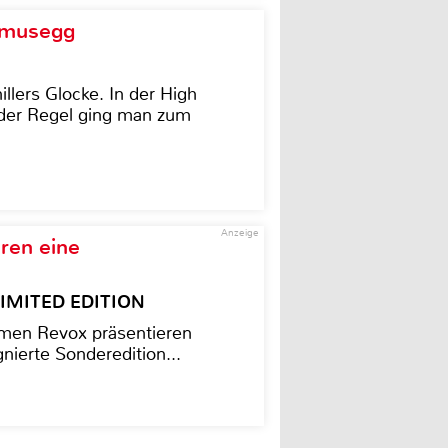
d musegg
illers Glocke. In der High
In der Regel ging man zum
Anzeige
ren eine
– LIMITED EDITION
men Revox präsentieren
nierte Sonderedition...