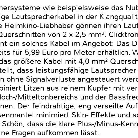
hersysteme wie beispielsweise das Nube
ige Lautsprecherkabel in der Klangqual
e Heimkino-Liebhaber gönnen ihren Lau
uerschnitten von 2 x 2,5 mm². Clicktron
t ein solches Kabel im Angebot: Das D
eits für 5,99 Euro pro Meter erhältlich.
 das größere Kabel mit 4,0 mm² Querschn
tellt, dass leistungsfähige Lautspreche
n ohne Signalverluste angesteuert wer
iniert Litzen aus reinem Kupfer mit ver
Hoch-/Mitteltonbereichs und der Bassfr
en. Der feindrahtige, eng verseilte Au
enmantel minimiert Skin- Effekte und so
 Schön, dass die klare Plus-/Minus-Ken
ine Fragen aufkommen lässt.