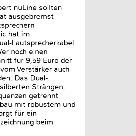
rt nuLine sollten
ität ausgebremst
tsprechern
ic hat im
ual-Lautsprecherkabel
 Wer noch einen
itt für 9,59 Euro der
r vom Verstärker auch
den. Das Dual-
silberten Strängen,
equenzen getrennt
fbau mit robustem und
rgt für ein
nzeichnung beim