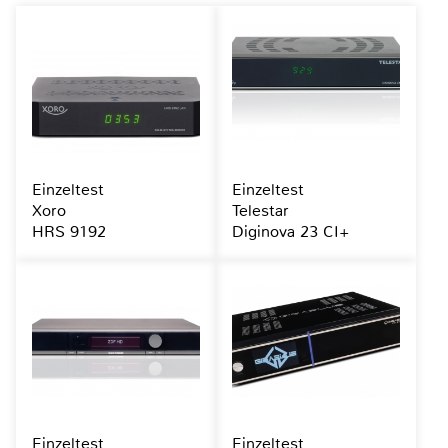
Einzeltest
Einzeltest
Xoro
Telestar
HRS 9192
Diginova 23 CI+
Einzeltest
Einzeltest