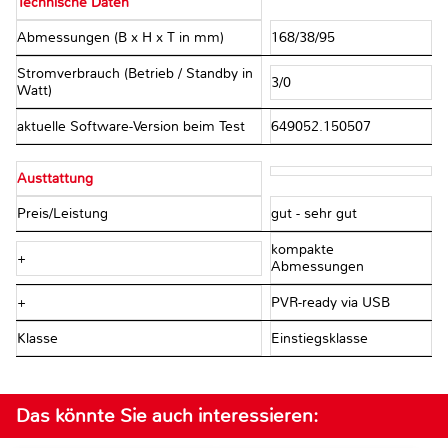
Technische Daten
Abmessungen (B x H x T in mm)
168/38/95
Stromverbrauch (Betrieb / Standby in
3/0
Watt)
aktuelle Software-Version beim Test
649052.150507
Austtattung
Preis/Leistung
gut - sehr gut
kompakte
+
Abmessungen
+
PVR-ready via USB
Klasse
Einstiegsklasse
Das könnte Sie auch interessieren: